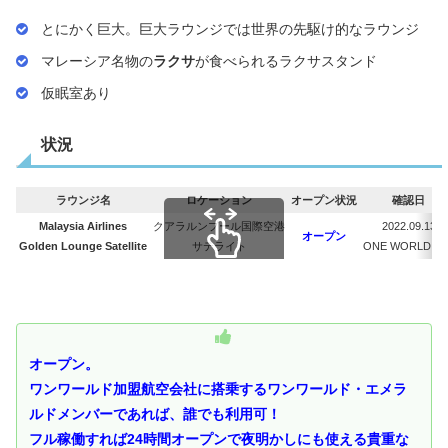
とにかく巨大。巨大ラウンジでは世界の先駆け的なラウンジ
マレーシア名物の
ラクサ
が食べられるラクサスタンド
仮眠室あり
状況
ラウンジ名
ロケーション
オープン状況
確認日
Malaysia Airlines
クアラルンプール国際空港
2022.09.13
オープン
Golden Lounge Satellite
サテライト
ONE WORLD we
スクロールできます
オープン。
ワンワールド加盟航空会社に搭乗するワンワールド・エメラ
ルドメンバーであれば、誰でも利用可！
フル稼働すれば2
4時間オープンで夜明かしにも使える貴重な