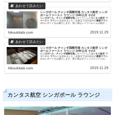
シンガポール チャンギ国際空港 カンタス航空 シンガ
ポールファースト ラウンジ 19年11月 その2
シンガポール・チャンギ国際空港
にオープンした
カンタス航空 フ
ァースト ラウン
ジを訪れました！出来立てほやほやの
最新ラウン
ジ
のレポートをお届けします。第二弾はシャワールームの紹介で
す。
2019.11.29
hikoukitabi.com
シンガポール チャンギ国際空港 カンタス航空 シンガ
ポールファースト ラウンジ 19年11月 その3
シンガポール・チャンギ国際空港
にオープンした
カンタス航空 フ
ァースト ラウン
ジを訪れました！出来立てほやほやの
最新ラウン
ジ
のレポートをお届けします。第三弾はダイニングエリアとお食
事の紹介です。
2019.11.29
hikoukitabi.com
カンタス航空 シンガポール ラウンジ