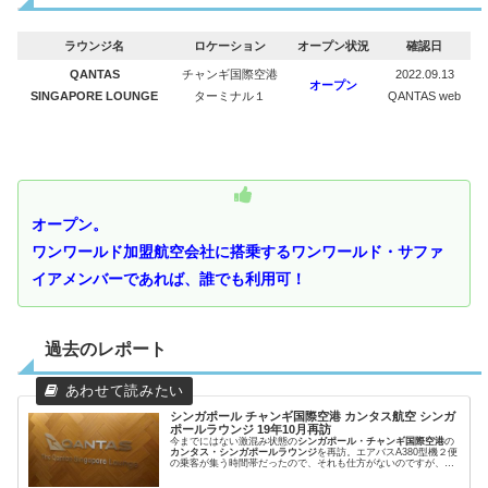
ラウンジ名
ロケーション
オープン状況
確認日
QANTAS
チャンギ国際空港
2022.09.13
オープン
SINGAPORE LOUNGE
ターミナル１
QANTAS web
オープン。
ワンワールド加盟航空会社に搭乗するワンワールド・サファ
イアメンバーであれば、誰でも利用可！
過去のレポート
シンガポール チャンギ国際空港 カンタス航空 シンガ
ポールラウンジ 19年10月再訪
今までにはない激混み状態の
シンガポール・チャンギ国際空港
の
カンタス・シンガポールラウンジ
を再訪。エアバスA380型機２便
の乗客が集う時間帯だったので、それも仕方がないのですが、と
にかく驚きの光景。。それでも、食事は相変わらずのレベルの高
さでした。