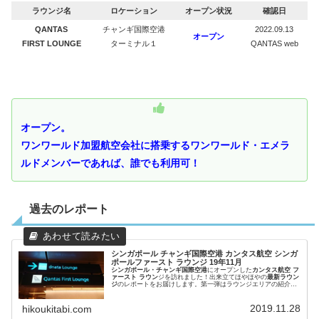
ラウンジ名
ロケーション
オープン状況
確認日
QANTAS
チャンギ国際空港
2022.09.13
オープン
FIRST LOUNGE
ターミナル１
QANTAS web
オープン。
ワンワールド加盟航空会社に搭乗するワンワールド・エメラ
ルドメンバーであれば、誰でも利用可！
過去のレポート
シンガポール チャンギ国際空港 カンタス航空 シンガ
ポールファースト ラウンジ 19年11月
シンガポール・チャンギ国際空港
にオープンした
カンタス航空 フ
ァースト ラウン
ジを訪れました！出来立てほやほやの
最新ラウン
ジ
のレポートをお届けします。第一弾はラウンジエリアの紹介で
す。
2019.11.28
hikoukitabi.com