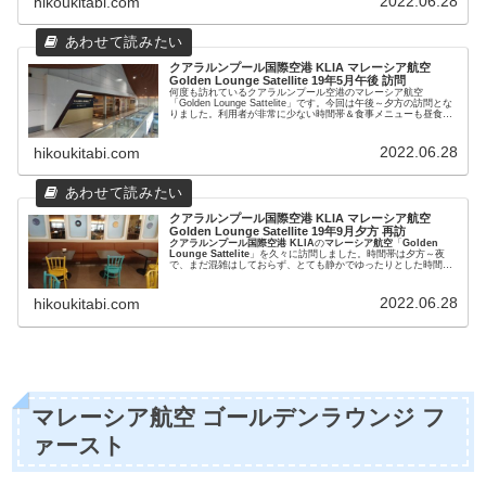
2022.06.28
hikoukitabi.com
クアラルンプール国際空港 KLIA マレーシア航空
Golden Lounge Satellite 19年5月午後 訪問
何度も訪れているクアラルンプール空港のマレーシア航空
「Golden Lounge Sattelite」です。今回は午後～夕方の訪問とな
りました。利用者が非常に少ない時間帯＆食事メニューも昼食＆
夕食対応になっていて、朝とは全く異なった印象のラウンジでし
た。
2022.06.28
hikoukitabi.com
クアラルンプール国際空港 KLIA マレーシア航空
Golden Lounge Satellite 19年9月夕方 再訪
クアラルンプール国際空港 KLIA
の
マレーシア航空
「
Golden
Lounge Sattelite
」を久々に訪問しました。時間帯は夕方～夜
で、まだ混雑はしておらず、とても静かでゆったりとした時間が
流れていました。恐らく混雑はその後からやってくるのでしょ
う。
2022.06.28
hikoukitabi.com
マレーシア航空 ゴールデンラウンジ フ
ァースト