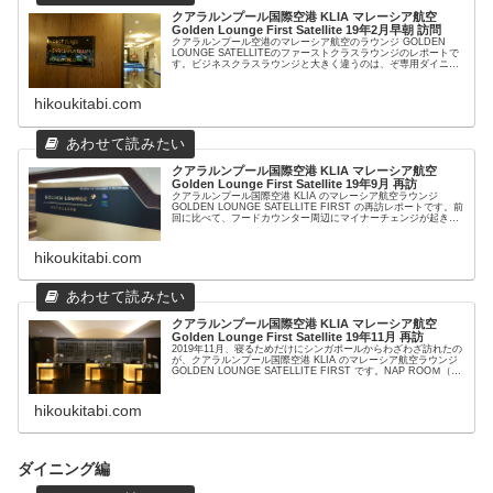
クアラルンプール国際空港 KLIA マレーシア航空
Golden Lounge First Satellite 19年2月早朝 訪問
クアラルンプール空港のマレーシア航空のラウンジ GOLDEN
LOUNGE SATELLITEのファーストクラスラウンジのレポートで
す。ビジネスクラスラウンジと大きく違うのは、ぞ専用ダイニン
グがあるところでしょうか。時間帯によっては、アラカ...
hikoukitabi.com
クアラルンプール国際空港 KLIA マレーシア航空
Golden Lounge First Satellite 19年9月 再訪
クアラルンプール国際空港 KLIA のマレーシア航空ラウンジ
GOLDEN LOUNGE SATELLITE FIRST の再訪レポートです。前
回に比べて、フードカウンター周辺にマイナーチェンジが起きて
いました。さて、便利になったのでしょう...
hikoukitabi.com
クアラルンプール国際空港 KLIA マレーシア航空
Golden Lounge First Satellite 19年11月 再訪
2019年11月、寝るためだけにシンガポールからわざわざ訪れたの
が、クアラルンプール国際空港 KLIA のマレーシア航空ラウンジ
GOLDEN LOUNGE SATELLITE FIRST です。NAP ROOＭ（仮
眠室）で、しっかりと睡眠...
hikoukitabi.com
ダイニング編