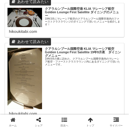
クアラルンプール国際空港 KLIA マレーシア航空
Golden Lounge First Satellite ダイニングのメニュ
ー
19年3月にマレーシア航空のクアラルンプール国際空港内のファ
ーストクラスラウンジのダイニングで頂いたメニューを紹介しま
す！
hikoukitabi.com
クアラルンプール国際空港 KLIA マレーシア航空
Golden Lounge First Satellite 19年9月夜 ダイニン
グメニュー
19年9月の夜に訪れた、クアラルンプール国際空港内のマレーシ
ア航空・ファーストクラスラウンジ内にあるダイニングで頂いた
メニューです。
hikoukitabi.com
ホーム
シェア
目次へ
トップ
サイドバー