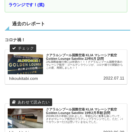
ラウンジです！(笑)
過去のレポート
コロナ禍！
クアラルンプール国際空港 KLIA マレーシア航空
Golden Lounge Satellite 22年6月 訪問
JAL国際線修行僧には待望の！！！クアラルンプール国際空港の
マレーシア航空・ゴールデンラウンジが、コロナ禍での閉鎖から
この度、再開しました！！
2022.07.11
hikoukitabi.com
クアラルンプール国際空港 KLIA マレーシア航空
Golden Lounge Satellite 19年2月早朝 訪問
2019年2月の早朝に訪れました。早朝なのに食事も揃っていて、
さすがマレーシア航空のフラグシップラウンジでした。ただ、バ
ーカウンターだけは空いていませんでした。