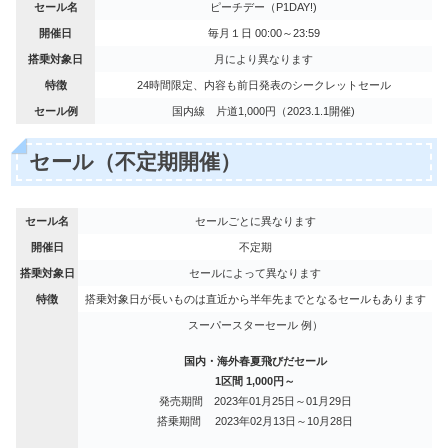
セール名
ピーチデー（P1DAY!)
開催日
毎月１日 00:00～23:59
搭乗対象日
月により異なります
特徴
24時間限定、内容も前日発表のシークレットセール
セール例
国内線 片道1,000円（2023.1.1開催)
セール（不定期開催）
セール名
セールごとに異なります
開催日
不定期
搭乗対象日
セールによって異なります
特徴
搭乗対象日が長いものは直近から半年先までとなるセールもあります
スーパースターセール 例）
国内・海外春夏飛びだセール
1区間 1,000円～
発売期間
2023年01月25日～01月29日
搭乗期間 2023年02月13日～10月28日