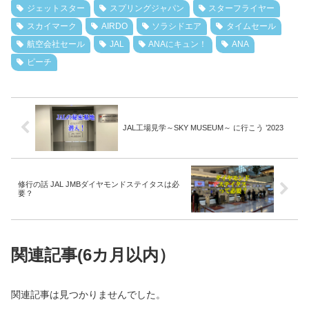
ジェットスター
スプリングジャパン
スターフライヤー
スカイマーク
AIRDO
ソラシドエア
タイムセール
航空会社セール
JAL
ANAにキュン！
ANA
ピーチ
JAL工場見学～SKY MUSEUM～ に行こう ’2023
修行の話 JAL JMBダイヤモンドステイタスは必
要？
関連記事(6カ月以内）
関連記事は見つかりませんでした。