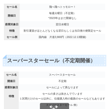
セール名
飛べ飛べトゥモロー！
毎週火曜日（不定期）
開催日
*2023年はまだ開催なし
搭乗対象日
翌日水曜日
特徴
割引運賃がほとんどなくなる翌日もしくは当日便の便限定セール
セール例
国内線 片道3,900円（2022.12.13開催)
スーパースターセール（不定期開催）
セール名
スーパースターセール
開催日
不定期
搭乗対象日
セールによって異なります
セールの多さは抜きんでています
特徴
１区間だけのセール以外に、往復購入時の復路のセールなどもあります
スーパースターセール 例）