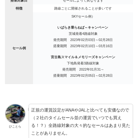
搭乗対象日
セールによって異なります
特徴
路線ごとに開催されることが多いです
SKYセール例）
いばらき乗らねば～キャンペーン
茨城発着4路線対象
発売期間 2023年02月03日～02月28日
搭乗期間 2023年02月10日～03月16日
セール例
宮古島スマイル＆メモリーズキャンペーン
下地島発着3路線対象
発売期間 2022年01月31～
搭乗期間 2023年02月05日～02月28日
正規の運賃設定がANAやJALと比べても安価なので
（２社のタイムセール並の運賃でいつでも買え
る！？）全路線対象の大々的なセールはあまり見た
ひことら
ことがありません。