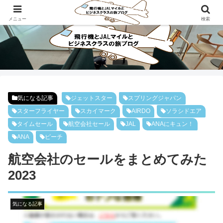
ビジネスクラスで旅にでよう！！
メニュー
検索
気になる記事
ジェットスター
スプリングジャパン
スターフライヤー
スカイマーク
AIRDO
ソラシドエア
タイムセール
航空会社セール
JAL
ANAにキュン！
ANA
ピーチ
航空会社のセールをまとめてみた
2023
気になる記事