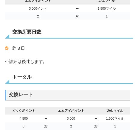
エムアイポイント
JALマイル
3,000イント
➡
1,500マイル
2
対
1
交換所要日数
約３日
※詳細は後述します。
トータル
交換レート
ビックポイント
エムアイポイント
JALマイル
4,500
➡
3,000
➡
1,500マイル
3
対
2
対
1