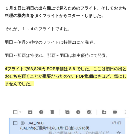
１月１日に初日の出を機上で見るためのフライト、そしておせち
料理の機内食を頂くフライトからスタートしました。
それが、１～４のフライトですね。
羽田～伊丹の往復のフライトは特便21にて発券。
羽田～那覇は特便21、那覇～羽田は株主優待にて発券。
4フライトで93,820円 FOP単価は 8.8 でした。ここは初日の出と
おせちを頂くことが重要だったので、FOP単価はさほど、気にし
ませんでした。