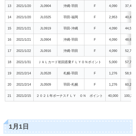
13
2021/1/20
JL0904
沖縄-羽田
F
4,090
37,483
14
2021/1/20
JL0325
羽田-福岡
F
2,953
40,436
15
2021/1/21
JL0919
羽田-沖縄
F
4,090
44,526
16
2021/1/21
JL0904
沖縄-羽田
F
4,090
48,616
17
2021/1/22
JL0916
沖縄-羽田
F
4,090
52,706
18
2021/1/31
ＪＡＬカード初回搭乗ＦＬＹＯＮポイント
5,000
57,706
19
2021/2/14
JL0528
札幌-羽田
F
1,276
58,982
20
2021/2/14
JL0509
羽田-札幌
F
1,276
60,258
21
2021/2/15
２０２１年ボーナスＦＬＹ ＯＮ ポイント
40,000
100,258
1月1日