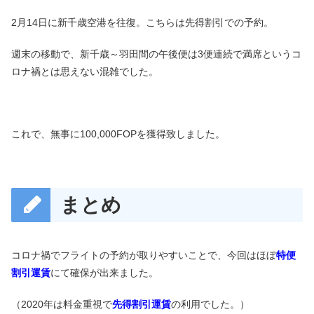
2月14日に新千歳空港を往復。こちらは先得割引での予約。
週末の移動で、新千歳～羽田間の午後便は3便連続で満席というコ
ロナ禍とは思えない混雑でした。
これで、無事に100,000FOPを獲得致しました。
まとめ
コロナ禍でフライトの予約が取りやすいことで、今回はほぼ
特便
割引運賃
にて確保が出来ました。
（2020年は料金重視で
先得割引運賃
の利用でした。）