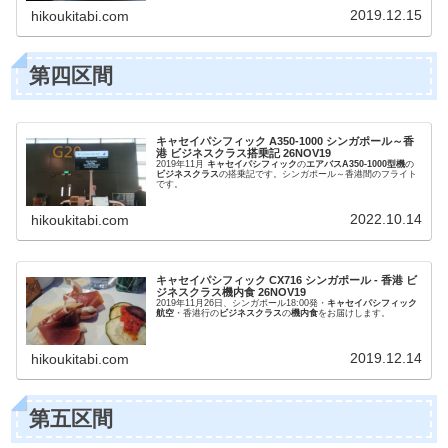
2019.12.15
hikoukitabi.com
第四区間
キャセイパシフィック A350-1000 シンガポール～香
港 ビジネスクラス搭乗記 26NOV19
2019年11月
キャセイパシフィック
の
エアバスA350-1000型機
の
ビジネスクラス
の搭乗記です。シンガポール～香港間のフライト
です。
2022.10.14
hikoukitabi.com
キャセイパシフィック CX716 シンガポール - 香港 ビ
ジネスクラス機内食 26NOV19
2019年11月26日、シンガポール18:00発・
キャセイパシフィック
航空
・香港行の
ビジネスクラス
の
機内食
をお届けします。
2019.12.14
hikoukitabi.com
第五区間