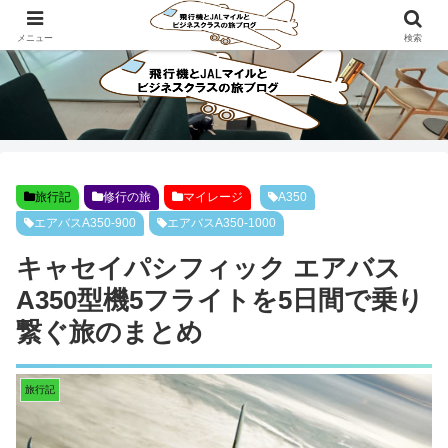
ビジネスクラスで旅にでよう！！
メニュー
検索
旅行記
修行の旅
マイレージ
A350
エアバスA350-900
エアバスA350-1000
キャセイパシフィック エアバス
A350型機5フライトを5日間で乗り
繋ぐ旅のまとめ
旅行記