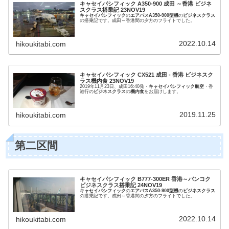
キャセイパシフィック A350-900 成田 ～香港 ビジネ
スクラス搭乗記 23NOV19
キャセイパシフィック
の
エアバスA350-900型機
の
ビジネスクラス
の搭乗記です。成田～香港間の夕方のフライトでした。
2022.10.14
hikoukitabi.com
キャセイパシフィック CX521 成田 - 香港 ビジネスク
ラス機内食 23NOV19
2019年11月23日、成田16:40発・
キャセイパシフィック航空
・香
港行の
ビジネスクラス
の
機内食
をお届けします。
2019.11.25
hikoukitabi.com
第二区間
キャセイパシフィック B777-300ER 香港～バンコク
ビジネスクラス搭乗記 24NOV19
キャセイパシフィック
の
エアバスA350-900型機
の
ビジネスクラス
の搭乗記です。成田～香港間の夕方のフライトでした。
2022.10.14
hikoukitabi.com