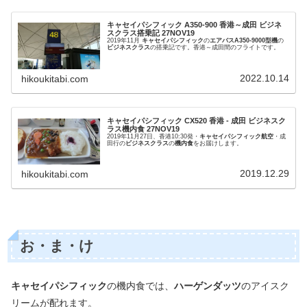
キャセイパシフィック A350-900 香港～成田 ビジネ
スクラス搭乗記 27NOV19
2019年11月
キャセイパシフィック
の
エアバスA350-9000型機
の
ビジネスクラス
の搭乗記です。香港～成田間のフライトです。
2022.10.14
hikoukitabi.com
キャセイパシフィック CX520 香港 - 成田 ビジネスク
ラス機内食 27NOV19
2019年11月27日、香港10:30発・
キャセイパシフィック航空
・成
田行の
ビジネスクラス
の
機内食
をお届けします。
2019.12.29
hikoukitabi.com
お・ま・け
キャセイパシフィック
の機内食では、
ハーゲンダッツ
のアイスク
リームが配れます。