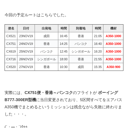
今回の予定ルートはこちらでした。
便名
日付
出発地
時間
到着地
時間
機材
CX521
23NOV19
成田
16:45
香港
21:05
A350-1000
CX751
24NOV19
香港
14:25
バンコク
16:40
A350-1000
CX619
25NOV19
バンコク
12:45
シンガポール
16:20
A350-1000
CX716
26NOV19
シンガポール
18:00
香港
21:55
A350-1000
CX520
27NOV19
香港
10:30
成田
15:35
A350-900
実際には、
CX751便・香港～バンコク
のフライトが
ボーイング
B777-300ER型機
に当日変更されており、5区間すべてをエアバス
A350機でまとめるというミッションは残念ながら失敗に終わりま
した・・・。
(´；ω；`)ｳｩｩ