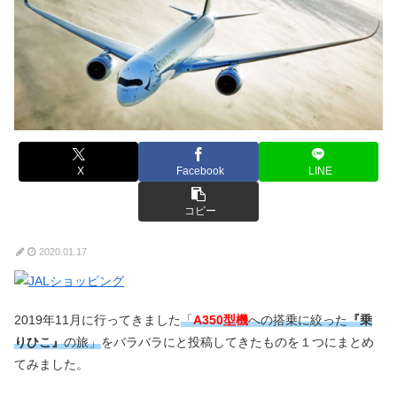
X
Facebook
LINE
コピー
2020.01.17
2019年11月に行ってきました
「
A350型機
への搭乗に絞った
『乗
りひこ』
の旅」
をバラバラにと投稿してきたものを１つにまとめ
てみました。