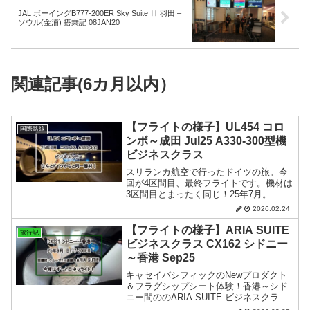
JAL ボーイングB777-200ER Sky Suite Ⅲ 羽田 –
ソウル(金浦) 搭乗記 08JAN20
関連記事(6カ月以内）
【フライトの様子】UL454 コロ
国際路線
ンボ～成田 Jul25 A330-300型機
ビジネスクラス
スリランカ航空で行ったドイツの旅。今
回が4区間目、最終フライトです。機材は
3区間目とまったく同じ！25年7月。
2026.02.24
【フライトの様子】ARIA SUITE
旅行記
ビジネスクラス CX162 シドニー
～香港 Sep25
キャセイパシフィックのNewプロダクト
＆フラグシップシート体験！香港～シド
ニー間ののARIA SUITE ビジネスクラス
の様子です。 25年9月。