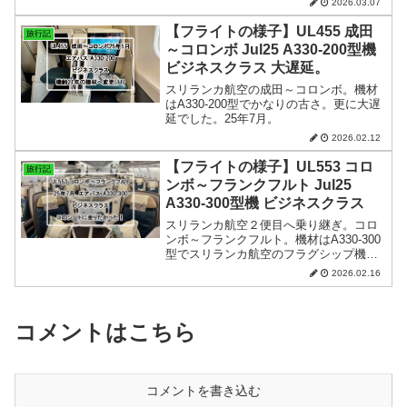
2026.03.07
【フライトの様子】UL455 成田
旅行記
～コロンボ Jul25 A330-200型機
ビジネスクラス 大遅延。
スリランカ航空の成田～コロンボ。機材
はA330-200型でかなりの古さ。更に大遅
延でした。25年7月。
2026.02.12
【フライトの様子】UL553 コロ
旅行記
ンボ～フランクフルト Jul25
A330-300型機 ビジネスクラス
スリランカ航空２便目へ乗り継ぎ。コロ
ンボ～フランクフルト。機材はA330-300
型でスリランカ航空のフラグシップ機＆
最新シート。25年7月。
2026.02.16
コメントはこちら
コメントを書き込む