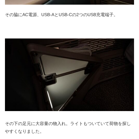
その脇にAC電源、USB-AとUSB-Cの2つのUSB充電端子。
その下の足元に大容量の物入れ。ライトもついていて荷物を探し
やすくなりました。