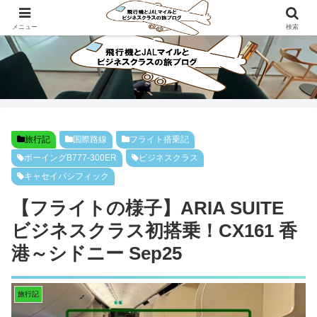
ビジネスクラスで旅にでよう！！
メニュー
検索
旅行記
国際路線
フライト搭乗記
ボーイングB777-300ER
ビジネスクラス
キャセイパシフィック
【フライトの様子】ARIA SUITE
ビジネスクラス初搭乗！CX161 香
港～シドニー Sep25
旅行記