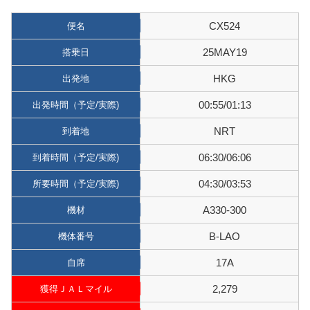
CX524
便名
25MAY19
搭乗日
HKG
出発地
00:55/01:13
出発時間（予定/実際)
NRT
到着地
06:30/06:06
到着時間（予定/実際)
04:30/03:53
所要時間（予定/実際)
A330-300
機材
B-LAO
機体番号
17A
自席
2,279
獲得ＪＡＬマイル