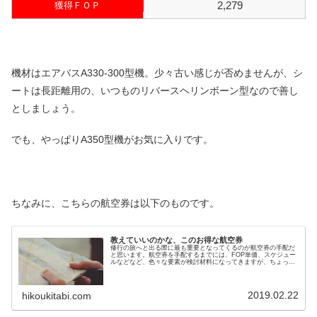
2,279
獲得ＦＯＰ
機材はエアバスA330-300型機。少々古い感じが否めませんが、シ
ートは長距離用の、いつものリバースヘリンボーン型なので善し
としましょう。
でも、やっぱりA350型機がお気に入りです。
ちなみに、こちらの航空券は以下のものです。
教えていいのかな、このお得な航空券
修行の旅へと出る際に最も重要となってくるのが航空券の手配だ
と思います。航空券を手配するまでには、FOP単価、スケジュー
ルなどなど、色々な要素が検討材料になってきますが、ちょっと
だけ、私の利用している便利な航空券のお話をさせて頂きます。
2019.02.22
hikoukitabi.com