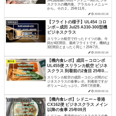
JAL国際線の羽田～シドニー間のビジネ
スクラスの機内食。アラカルトメニュー
から。その２。25年11月。
2026.03.19
【フライトの様子】UL454 コロ
国際路線
ンボ～成田 Jul25 A330-300型機
ビジネスクラス
スリランカ航空で行ったドイツの旅。今
回が4区間目、最終フライトです。機材は
3区間目とまったく同じ！25年7月。
2026.02.24
【機内食レポ】成田～コロンボ
機内食
UL455便 スリランカ航空 ビジネ
スクラス 到着前の2食目 25年07
月
スリランカ航空の成田～コロンボ間のビ
ジネスクラスの食事レポ。到着前ですが
ボリュームたっぷり。25年7月搭乗。
2026.02.11
【機内食レポ】シドニー～香港
キャセイパシフィック
CX162便 ビジネスクラス メイン
以降の食事 25年09月
シドニー～香港線のビジネスクラスの食