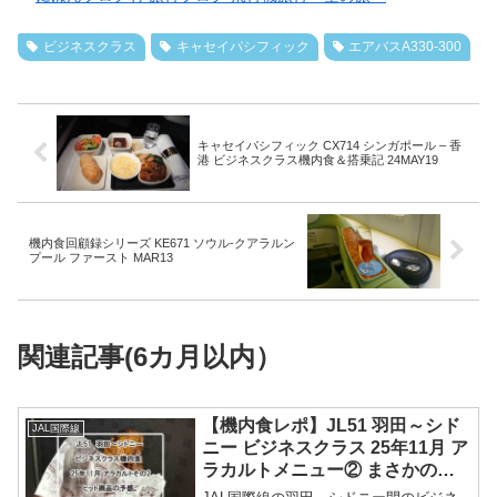
ビジネスクラス
キャセイパシフィック
エアバスA330-300
キャセイパシフィック CX714 シンガポール – 香
港 ビジネスクラス機内食＆搭乗記 24MAY19
機内食回顧録シリーズ KE671 ソウル-クアラルン
プール ファースト MAR13
関連記事(6カ月以内）
【機内食レポ】JL51 羽田～シド
JAL国際線
ニー ビジネスクラス 25年11月 ア
ラカルトメニュー② まさかの打
ち止め。