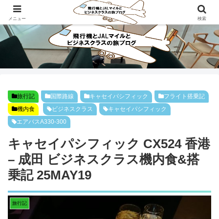
ビジネスクラスで旅にでよう！！
メニュー
検索
旅行記
国際路線
キャセイパシフィック
フライト搭乗記
機内食
ビジネスクラス
キャセイパシフィック
エアバスA330-300
キャセイパシフィック CX524 香港
– 成田 ビジネスクラス機内食&搭
乗記 25MAY19
旅行記