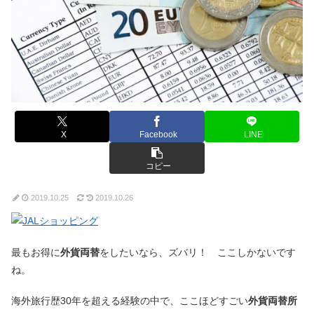
X
Facebook
LINE
コピー
2019.10.25
2019.10.26
最もお得に
外貨両替
をしたいなら、ズバリ！ ここしかないです
ね。
海外旅行歴30年を超える経験の中で、ここほどすごい
外貨両替所