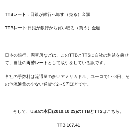
TTSレート
：日銀が銀行へ卸す（売る）金額
TTBレート
:日銀が銀行から買い取る（買う）金額
日本の銀行、両替所などは、この
TTB
と
TTS
に自社の利益を乗せ
て、自社の
両替レート
として取引をしている訳です。
各社の手数料は流通量の多いアメリカドル、ユーロで1～3円、そ
の他流通量の少ない通貨で2～5円ほどです。
そして、USDの
本日(2019.10.23)のTTBとTTS
はこちら。
TTB 107.41