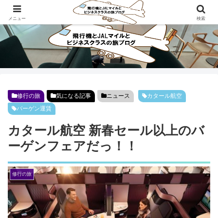
ビジネスクラスで旅にでよう！！
メニュー
検索
修行の旅
気になる記事
ニュース
カタール航空
バーゲン運賃
カタール航空 新春セール以上のバ
ーゲンフェアだっ！！
修行の旅