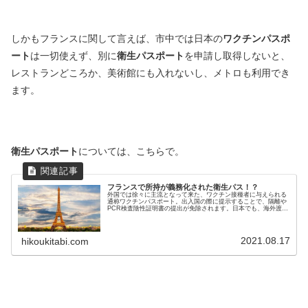
しかもフランスに関して言えば、市中では日本の
ワクチンパスポ
ート
は一切使えず、別に
衛生パスポート
を申請し取得しないと、
レストランどころか、美術館にも入れないし、メトロも利用でき
ます。
衛生パスポート
については、こちらで。
フランスで所持が義務化された衛生パス！？
外国では徐々に主流となって来た、ワクチン接種者に与えられる
通称ワクチンパスポート。出入国の際に提示することで、隔離や
PCR検査陰性証明書の提出が免除されます。日本でも、海外渡航
が決まっている方への発行が始まっています。※航空券の提示な
どは不...
2021.08.17
hikoukitabi.com