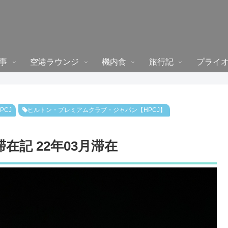
事
空港ラウンジ
機内食
旅行記
プライ
PCJ
ヒルトン・プレミアムクラブ・ジャパン【HPCJ】
在記 22年03月滞在