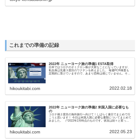
これまでの準備の記録
2022年 ニューヨーク旅の準備1 ESTA取得
日本ではコロナのオミクロン株が大変なことになっていますが、
私自身は先週３度目のワクチンを終えました。 毎週PCR検査も
定期的に受けていますので、あまり恐怖は感じていません。それ
どころか、海外への気が流行るばかりです。 今日は、アメリカ入
国に必要なESTAをフラゲ！してみました。
2022.02.18
hikoukitabi.com
2022年 ニューヨーク旅の準備2 米国入国に必要なも
の
コロナ禍２度目の海外旅行へ向けて！しばらく連日でまとめて行
こうと思います！ 今日は米国入国に必要な書類についてまとめて
みました。 （*2022年2月時点のものです。状況は刻々と変って
きますのであしからず。後から見て頂いた方々は、そんな時期も
あったんだなぁ～と思い返してくれたらうれしいです。）
2022.05.23
hikoukitabi.com