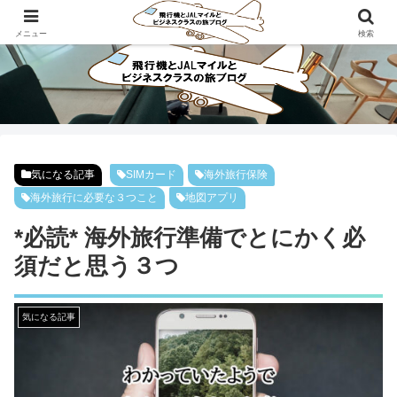
ビジネスクラスで旅にでよう！！
メニュー
検索
気になる記事
SIMカード
海外旅行保険
海外旅行に必要な３つこと
地図アプリ
*必読* 海外旅行準備でとにかく必
須だと思う３つ
気になる記事