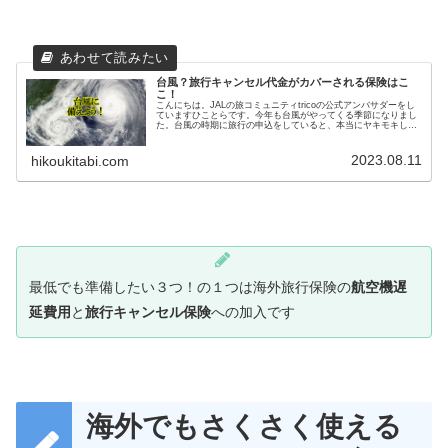
台風？旅行キャンセル代金がカバーされる保険はこ
こ！
こんにちは。JALの旅コミュニティtricoの公式アンバサダーをし
ていますひことらです。今年も台風がやってくる季節になりまし
た。台風の時期に旅行の申込をしていると、本当にヤキモキしま
すよね。先週は沖縄の空港閉鎖もあったりして、旅行を中止せ
ざ...
2023.08.11
hikoukitabi.com
最低でも準備したい３つ！の１つは海外旅行保険の
航空機遅
延費用
と
旅行キャンセル保険
への加入です
海外でもさくさく使える