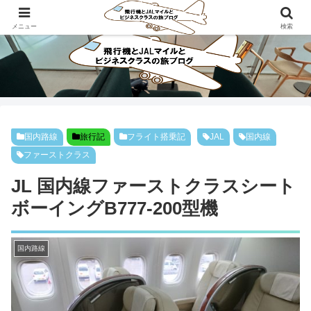
ビジネスクラスで旅にでよう！！
メニュー
検索
国内路線
旅行記
フライト搭乗記
JAL
国内線
ファーストクラス
JL 国内線ファーストクラスシート
ボーイングB777-200型機
国内路線