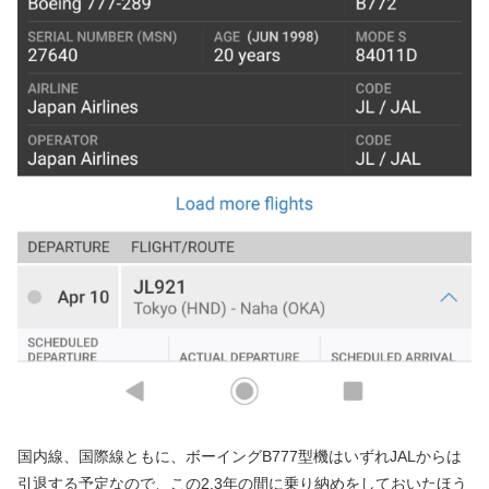
国内線、国際線ともに、ボーイングB777型機はいずれJALからは
引退する予定なので、この2,3年の間に乗り納めをしておいたほう