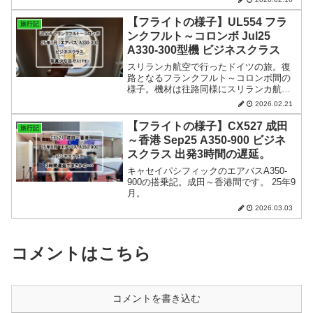
【フライトの様子】UL554 フラ
旅行記
ンクフルト～コロンボ Jul25
A330-300型機 ビジネスクラス
スリランカ航空で行ったドイツの旅。復
路となるフランクフルト～コロンボ間の
様子。機材は往路同様にスリランカ航空
のフラグシップ機＆最新シート。25年7
2026.02.21
月。
【フライトの様子】CX527 成田
旅行記
～香港 Sep25 A350-900 ビジネ
スクラス 出発3時間の遅延。
キャセイパシフィックのエアバスA350-
900の搭乗記。成田～香港間です。 25年9
月。
2026.03.03
コメントはこちら
コメントを書き込む