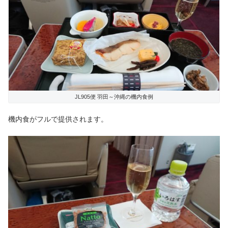
JL905便 羽田～沖縄の機内食例
機内食がフルで提供されます。