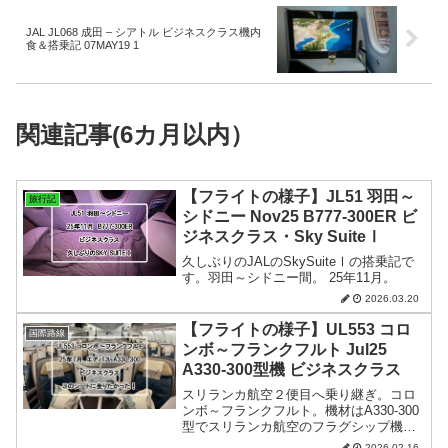
JAL JL068 成田 – シアトル ビジネスクラス機内
食＆搭乗記 07MAY19 1
関連記事(6カ月以内）
【フライトの様子】JL51 羽田～
旅行記
シドニー Nov25 B777-300ER ビ
ジネスクラス・Sky SuiteⅠ
久しぶりのJALのSkySuiteⅠの搭乗記で
す。羽田～シドニー間。 25年11月。
2026.03.20
【フライトの様子】UL553 コロ
国際路線
ンボ～フランクフルト Jul25
A330-300型機 ビジネスクラス
スリランカ航空２便目へ乗り継ぎ。コロ
ンボ～フランクフルト。機材はA330-300
型でスリランカ航空のフラグシップ機＆
最新シート。25年7月。
2026.02.16