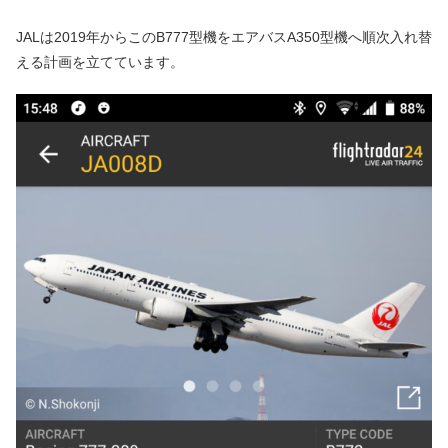
JALは2019年からこのB777型機をエアバスA350型機へ順次入れ替
える計画を立てています。