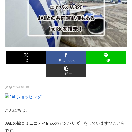
X
Facebook
LINE
コピー
2026.01.19
こんにちは。
JALの旅コミュニティtrico
のアンバサダーをしていますひことら
です。