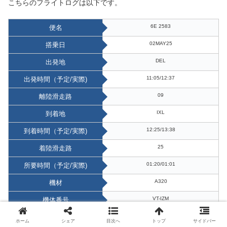
こちらのフライトログは以下です。
6E 2583
便名
02MAY25
搭乗日
DEL
出発地
11:05/12:37
出発時間（予定/実際)
09
離陸滑走路
IXL
到着地
12:25/13:38
到着時間（予定/実際)
25
着陸滑走路
01:20/01:01
所要時間（予定/実際)
A320
機材
VT-IZM
機体番号
02K
自席
ホーム
シェア
目次へ
トップ
サイドバー