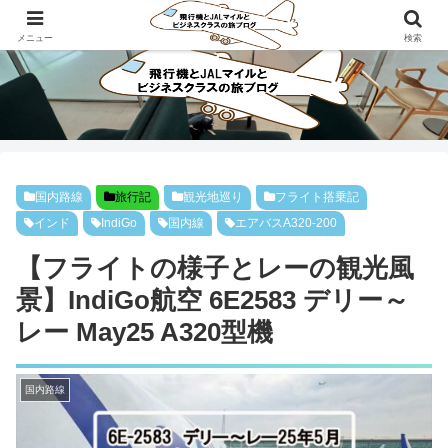
ビジネスクラスで旅にでよう！！
メニュー
検索
国内路線
旅行記
観光地巡り
フライト搭乗記
インド
IndiGo
国内線
エアバスA320-200
【フライトの様子とレーの観光風
景】IndiGo航空 6E2583 デリー～
レー May25 A320型機
国内路線