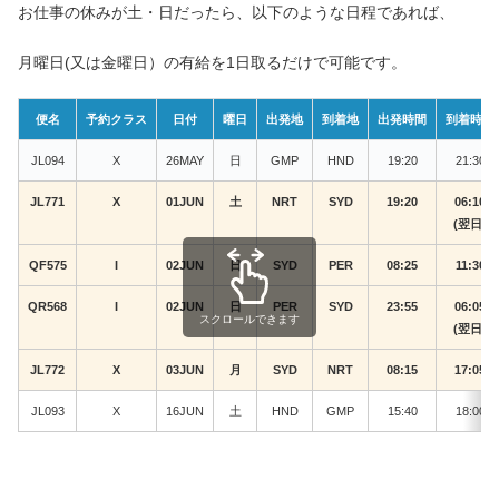
お仕事の休みが土・日だったら、以下のような日程であれば、
月曜日(又は金曜日）の有給を1日取るだけで可能です。
便名
予約クラス
日付
曜日
出発地
到着地
出発時間
到着時間
JL094
X
26MAY
日
GMP
HND
19:20
21:30
JL771
X
01JUN
土
NRT
SYD
19:20
06:10
(翌日)
QF575
I
02JUN
日
SYD
PER
08:25
11:30
QR568
I
02JUN
日
PER
SYD
23:55
06:05
スクロールできます
(翌日)
JL772
X
03JUN
月
SYD
NRT
08:15
17:05
JL093
X
16JUN
土
HND
GMP
15:40
18:00