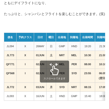
ともにデイフライトになり、
たっぷりと、シャンパンとフライトを楽しむことができます。(笑)
便名
予約クラス
日付
曜日
出発地
到着地
出発時間
到着時間
JL094
X
26MAY
日
GMP
HND
19:20
21:30
JL773
X
01JUN
土
NRT
MEL
10:30
21:55
QF771
I
02JUN
日
MEL
PER
08:00
10:10
QF568
I
02JUN
日
PER
SYD
23:55
06:05
(翌日)
スクロールできます
JL772
X
03JUN
月
SYD
NRT
08:15
17:05
JL093
X
16JUN
土
HND
GMP
15:40
18:00