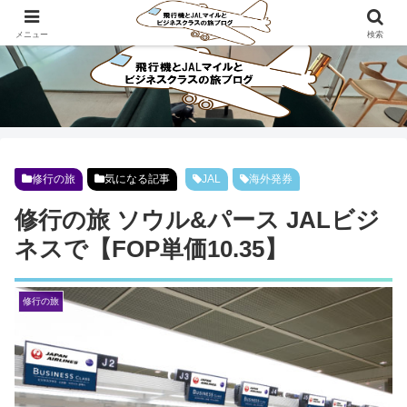
ビジネスクラスで旅にでよう！！
メニュー
検索
修行の旅
気になる記事
JAL
海外発券
修行の旅 ソウル&パース JALビジ
ネスで【FOP単価10.35】
修行の旅