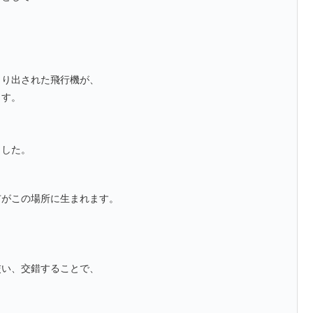
くり出された飛行機が、
ます。
、
ました。
市がこの場所に生まれます。
交い、交錯することで、