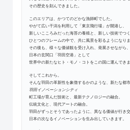
その歴史を刻んできました。
このエリアは、かつてのどかな漁師町でした。
やがて広い干潟を利用して「東京飛行場」が開港し、
新しいこころみだった海苔の養殖と、新しい技術でつ
ひとつのフレームの中で、共に風景を彩るようになり
その後も、様々な価値観を受け入れ、発展させながら
日本の玄関口「羽田空港」として
世界中の新たなヒト・モノ・コトをこの国に運んでき
そしてこれから。
そんな羽田の革新性を象徴するかのような、新たな都
羽田イノベーションシティ
町工場が育んだ技術と、最新テクノロジーの融合。
伝統文化と、現代アートの融合。
羽田がずっとそうであったように、異なる価値が行き
日本の次なるイノベーションを生み出していきます。