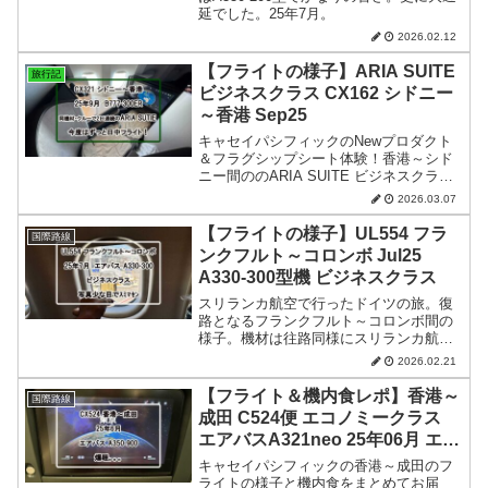
延でした。25年7月。
2026.02.12
【フライトの様子】ARIA SUITE
旅行記
ビジネスクラス CX162 シドニー
～香港 Sep25
キャセイパシフィックのNewプロダクト
＆フラグシップシート体験！香港～シド
ニー間ののARIA SUITE ビジネスクラス
の様子です。 25年9月。
2026.03.07
【フライトの様子】UL554 フラ
国際路線
ンクフルト～コロンボ Jul25
A330-300型機 ビジネスクラス
スリランカ航空で行ったドイツの旅。復
路となるフランクフルト～コロンボ間の
様子。機材は往路同様にスリランカ航空
のフラグシップ機＆最新シート。25年7
2026.02.21
月。
【フライト＆機内食レポ】香港～
国際路線
成田 C524便 エコノミークラス
エアバスA321neo 25年06月 エア
バスA350-900
キャセイパシフィックの香港～成田のフ
ライトの様子と機内食をまとめてお届