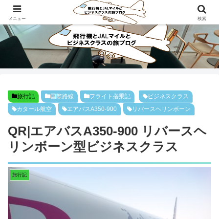
ビジネスクラスで旅にでよう！！
メニュー
検索
旅行記
国際路線
フライト搭乗記
ビジネスクラス
カタール航空
エアバスA350-900
リバースヘリンボーン
QR|エアバスA350-900 リバースヘ
リンボーン型ビジネスクラス
旅行記