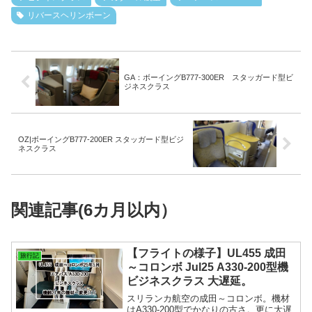
リバースヘリンボーン
GA：ボーイングB777-300ER スタッガード型ビ
ジネスクラス
OZ|ボーイングB777-200ER スタッガード型ビジ
ネスクラス
関連記事(6カ月以内）
【フライトの様子】UL455 成田
旅行記
～コロンボ Jul25 A330-200型機
ビジネスクラス 大遅延。
スリランカ航空の成田～コロンボ。機材
はA330-200型でかなりの古さ。更に大遅