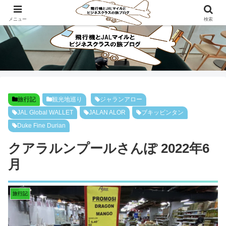
ビジネスクラスで旅にでよう！！
メニュー
検索
旅行記
観光地巡り
ジャランアロー
JAL Global WALLET
JALAN ALOR
ブキッビンタン
Duke Fine Durian
クアラルンプールさんぽ 2022年6
月
旅行記