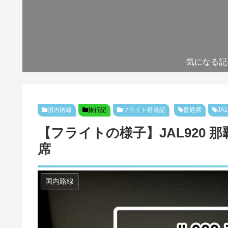
気になる記
国内路線
旅行記
フライト搭乗記
普通席
JAL
【フライトの様子】JAL920 那覇～
席
国内路線