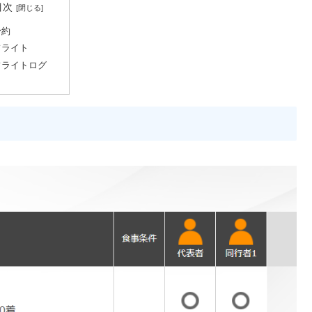
目次
予約
フライト
フライトログ