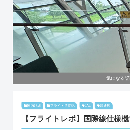
気になる記
国内路線
フライト搭乗記
JAL
普通席
【フライトレポ】国際線仕様機で