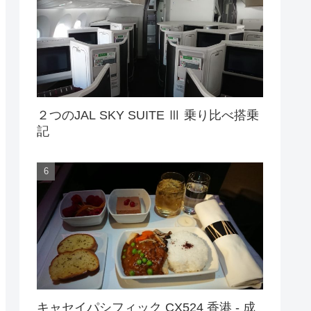
２つのJAL SKY SUITE Ⅲ 乗り比べ搭乗
記
キャセイパシフィック CX524 香港 - 成