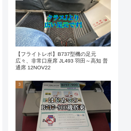
【フライトレポ】B737型機の足元
広々、非常口座席 JL493 羽田～高知 普
通席 12NOV22