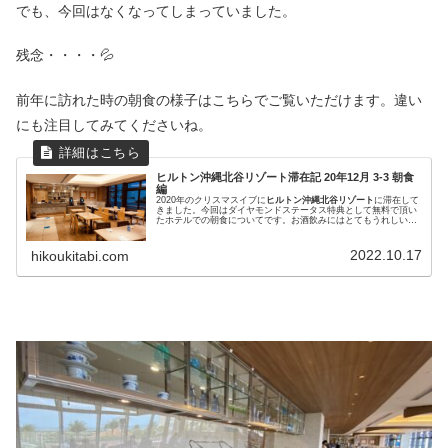
でも、今回はなくなってしまっていました。
残念・・・・💦
前年に訪れた時の朝食の様子はこちらでご覧いただけます。違い
にも注目してみてくださいね。
ヒルトン沖縄北谷リゾート滞在記 20年12月 3-3 朝食
編
2020年のクリスマスイブに
ヒルトン沖縄北谷リゾート
に滞在して
きました。今回はダイヤモンドステータス特典として無料で頂い
たホテルでの朝食についてです。お酒飲みにはとてもうれしい、
泡もありましたよ～！！
2022.10.17
hikoukitabi.com