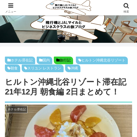
ビジネスクラスで旅にでよう！！
メニュー
検索
ホテル滞在記
国内
旅行記
ヒルトン沖縄北谷リゾート
朝食
スリユン レストラン
沖縄
ヒルトン沖縄北谷リゾート滞在記
21年12月 朝食編 2日まとめて！
ホテル滞在記