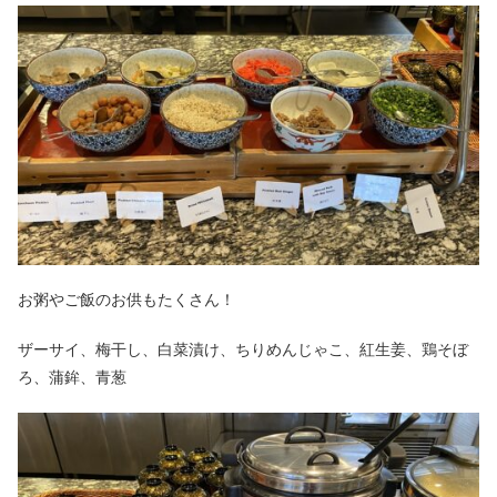
お粥やご飯のお供もたくさん！
ザーサイ、梅干し、白菜漬け、ちりめんじゃこ、紅生姜、鶏そぼ
ろ、蒲鉾、青葱