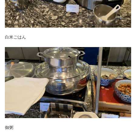
白米ごはん
御粥