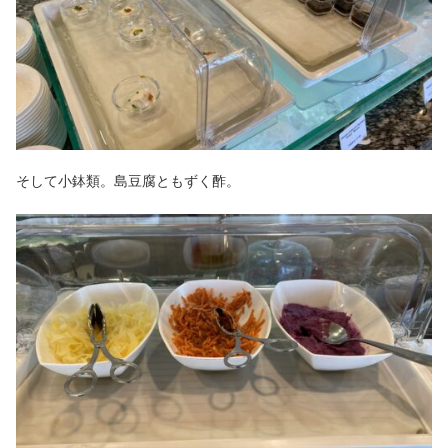
そして小鉢類。島豆腐ともずく酢。