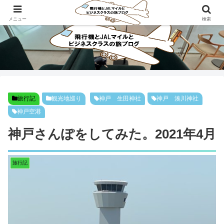
ビジネスクラスで旅にでよう！！
メニュー
検索
旅行記
観光地巡り
神戸 生田神社
神戸 湊川神社
神戸空港
神戸さんぽをしてみた。2021年4月
旅行記