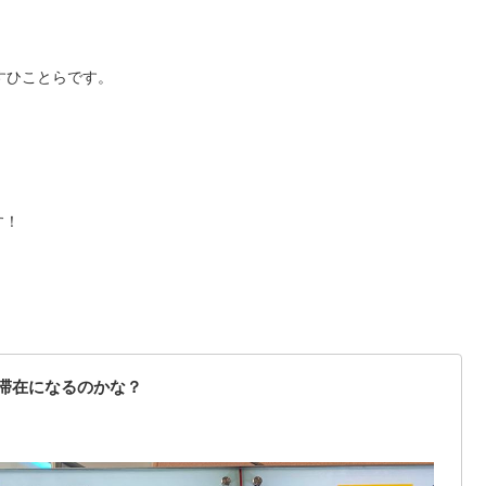
すひことらです。
す！
滞在になるのかな？