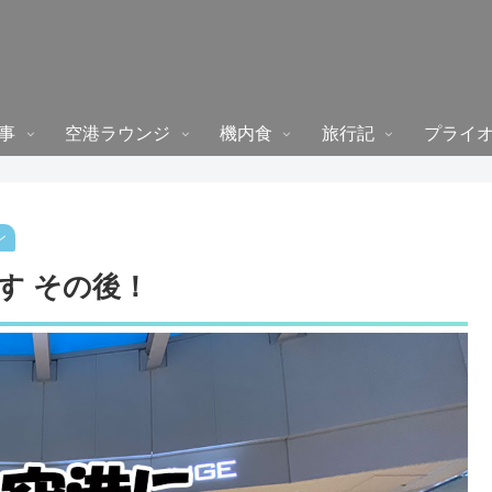
事
空港ラウンジ
機内食
旅行記
プライ
ン
す その後！