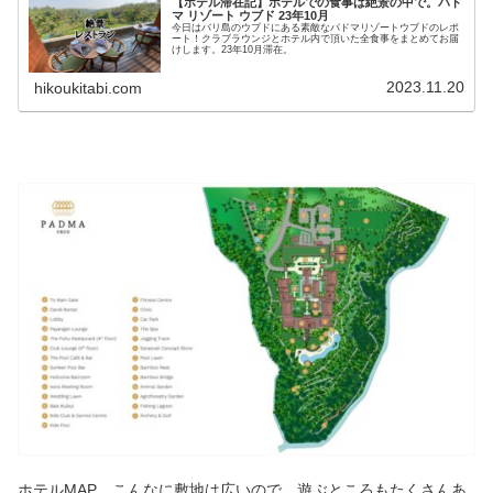
【ホテル滞在記】ホテルでの食事は絶景の中で。パド
マ リゾート ウブド 23年10月
今日はバリ島のウブドにある素敵なパドマリゾートウブドのレポ
ート！クラブラウンジとホテル内で頂いた全食事をまとめてお届
けします。23年10月滞在。
2023.11.20
hikoukitabi.com
ホテルMAP。こんなに敷地は広いので、遊ぶところもたくさんあ