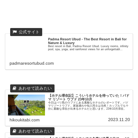
Padma Resort Ubud - The Best Resort in Bali for
Nature & Luxury
Best resort in Bali, Padma Resort Ubud. Luxury rooms, infinity
pool, spa, yoga, and rainforest views for an unforgettabl...
padmaresortubud.com
【ホテル滞在記】こういうホテルを待っていた！パド
マ リゾート ウブド 23年10月
今日はバリ島のウブドにある素敵なホテルのレポートです。パド
マリゾートウブド。家族連れや知人同士は当然！カップルでも十
分に素敵な滞在が出来るホテルだと思います。23年10月滞在。
2023.11.20
hikoukitabi.com