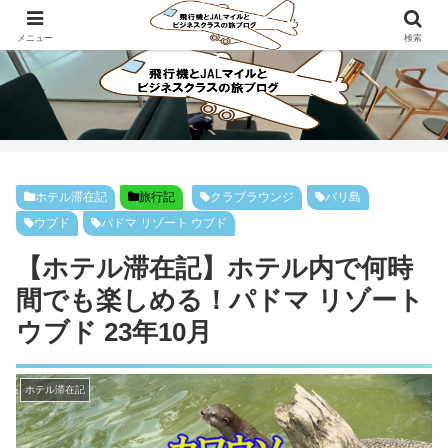
ビジネスクラスで旅にでよう！！
メニュー
検索
ホテル滞在記
旅行記
クラブラウンジ
バリ島
ウブド
パドマ リゾート ウブド
【ホテル滞在記】ホテル内で何時
間でも楽しめる！パドマ リゾート
ウブド 23年10月
ホテル滞在記