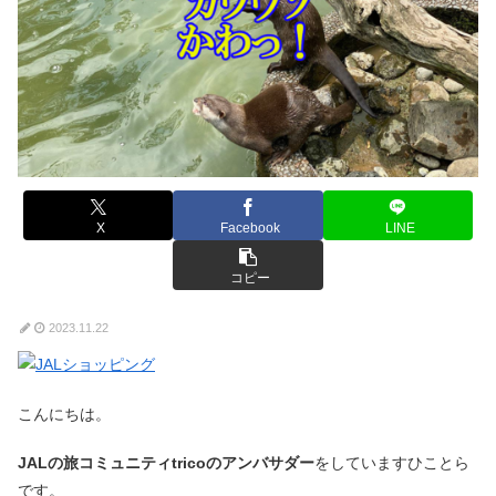
X
Facebook
LINE
コピー
2023.11.22
こんにちは。
JALの旅コミュニティtricoのアンバサダー
をしていますひことら
です。