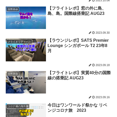
2023.10.06
【フライトレポ】窓の外に島、
国際路線
島、島。国際線搭乗記 AUG23
2023.09.30
【ラウンジレポ】SATS Premier
プライオリティパス
Lounge シンガポール T2 23年8
月
2023.09.18
【フライトレポ】実質40分の国際
国際路線
線の搭乗記 AUG23
2023.09.16
今日はワンワールド祭かな リベ
コロナ禍の海外旅
ンジコロナ旅 2023