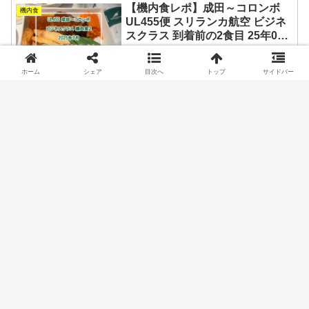
【機内食レポ】成田～コロンボ
機内食
UL455便 スリランカ航空 ビジネ
スクラス 到着前の2食目 25年07
月
スリランカ航空の成田～コロンボ間のビ
ジネスクラスの食事レポ。到着前ですが
ホーム
シェア
目次へ
トップ
サイドバー
ボリュームたっぷり。25年7月搭乗。
2026.02.11
【機内食レポ】QF33 シドニー～
機内食
パース 国内線ビジネスクラス 25
年11月
カンタス航空の国内線・ビジネスクラス
の機内食です。国内線といっても片道4時
間のフライトなので充実していました。
NOV2025
2026.03.22
ホーム
機内食
JAL国際線