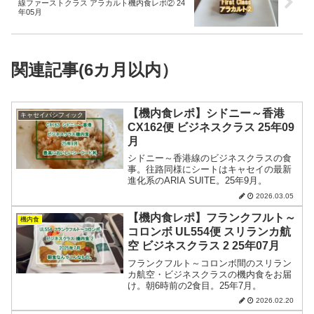
線ファーストクラス アラカルト機内食レポ② 24
年05月
関連記事(6カ月以内）
【機内食レポ】シドニー～香港
キャセイパシフィック
CX162便 ビジネスクラス 25年09
月
シドニー～香港線のビジネスクラスの食
事。往路同様にシートはキャセイの最新
進化系のARIA SUITE。25年9月。
2026.03.05
【機内食レポ】フランクフルト～
機内食
コロンボ UL554便 スリランカ航
空 ビジネスクラス 2 25年07月
フランクフルト～コロンボ間のスリラン
カ航空・ビジネスクラスの機内食をお届
け。朝6時前の2食目。25年7月。
2026.02.20