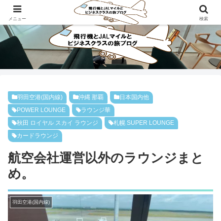
ビジネスクラスで旅にでよう！！
メニュー
検索
羽田空港(国内線)
沖縄 那覇
日本国内他
POWER LOUNGE
ラウンジ華
秋田 ロイヤル スカイ ラウンジ
札幌 SUPER LOUNGE
カードラウンジ
航空会社運営以外のラウンジまと
め。
羽田空港(国内線)