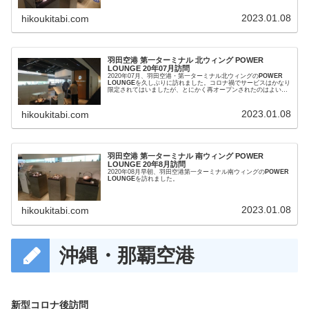
の混み具合でした。
2023.01.08
hikoukitabi.com
羽田空港 第一ターミナル 北ウィング POWER
LOUNGE 20年07月訪問
2020年07月、羽田空港・第一ターミナル北ウィングの
POWER
LOUNGE
を久しぶりに訪れました。コロナ禍でサービスはかなり
限定されてはいましたが、とにかく再オープンされたのはよい兆
候ですね！！
2023.01.08
hikoukitabi.com
羽田空港 第一ターミナル 南ウィング POWER
LOUNGE 20年8月訪問
2020年08月早朝、羽田空港第一ターミナル南ウィングの
POWER
LOUNGE
を訪れました。
2023.01.08
hikoukitabi.com
沖縄・那覇空港
新型コロナ後訪問