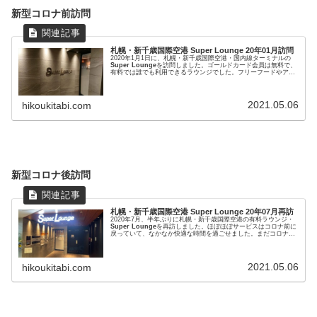
新型コロナ前訪問
札幌・新千歳国際空港 Super Lounge 20年01月訪問
2020年1月1日に、札幌・新千歳国際空港・国内線ターミナルの
Super Lounge
を訪問しました。ゴールドカード会員は無料で、
有料では誰でも利用できるラウンジでした。フリーフードやアル
コールはありませんが、眺めが良くて、居心地のよいラウンジで
した。
2021.05.06
hikoukitabi.com
新型コロナ後訪問
札幌・新千歳国際空港 Super Lounge 20年07月再訪
2020年7月、半年ぶりに札幌・新千歳国際空港の有料ラウンジ・
Super Lounge
を再訪しました。ほぼほぼサービスはコロナ前に
戻っていて、なかなか快適な時間を過ごせました。まだコロナが
収まっていない時期だとは思えないほどの盛況ぶりでした。
2021.05.06
hikoukitabi.com