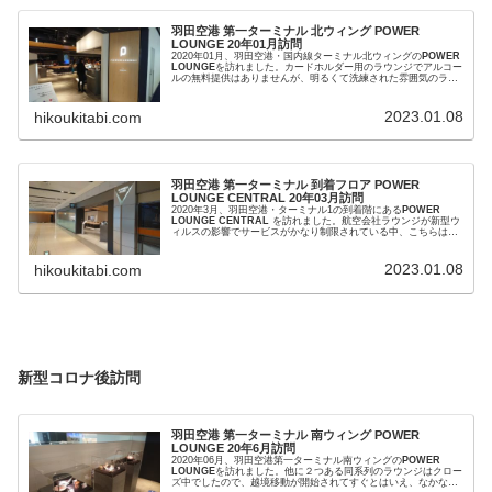
羽田空港 第一ターミナル 北ウィング POWER
LOUNGE 20年01月訪問
2020年01月、羽田空港・国内線ターミナル北ウィングの
POWER
LOUNGE
を訪れました。カードホルダー用のラウンジでアルコー
ルの無料提供はありませんが、明るくて洗練された雰囲気のラウ
ンジで気に入りました！！結構レベルの高いラウンジだと思いま
す。
2023.01.08
hikoukitabi.com
羽田空港 第一ターミナル 到着フロア POWER
LOUNGE CENTRAL 20年03月訪問
2020年3月、羽田空港・ターミナル1の到着階にある
POWER
LOUNGE CENTRAL
を訪れました。航空会社ラウンジが新型ウ
ィルスの影響でサービスがかなり制限されている中、こちらはな
かなか利用価値の高いラウンジでした。
2023.01.08
hikoukitabi.com
新型コロナ後訪問
羽田空港 第一ターミナル 南ウィング POWER
LOUNGE 20年6月訪問
2020年06月、羽田空港第一ターミナル南ウィングの
POWER
LOUNGE
を訪れました。他に２つある同系列のラウンジはクロー
ズ中でしたので、越境移動が開始されてすぐとはいえ、なかなか