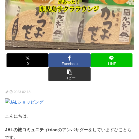
X
Facebook
LINE
コピー
2023.02.13
こんにちは。
JALの旅コミュニティtrico
のアンバサダーをしていますひことら
です。