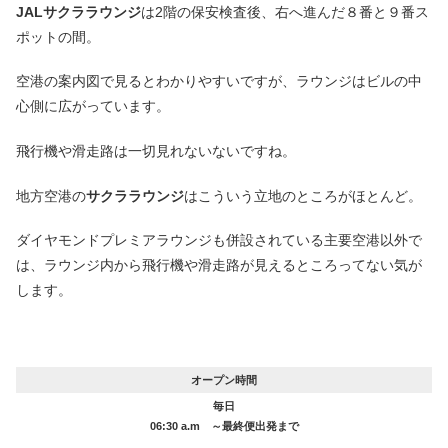
JALサクララウンジ
は2階の保安検査後、右へ進んだ８番と９番ス
ポットの間。
空港の案内図で見るとわかりやすいですが、ラウンジはビルの中
心側に広がっています。
飛行機や滑走路は一切見れないないですね。
地方空港の
サクララウンジ
はこういう立地のところがほとんど。
ダイヤモンドプレミアラウンジも併設されている主要空港以外で
は、ラウンジ内から飛行機や滑走路が見えるところってない気が
します。
オープン時間
毎日
06:30 a.m ～最終便出発まで