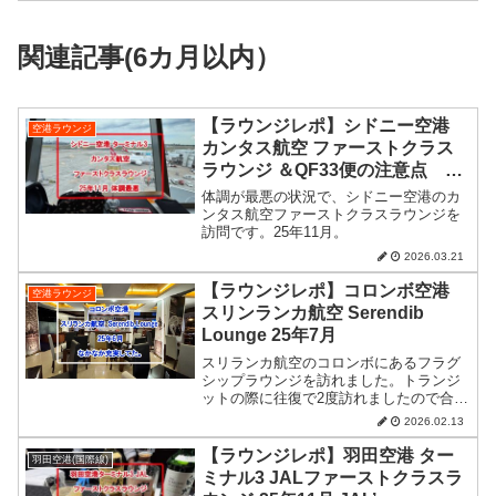
関連記事(6カ月以内）
【ラウンジレポ】シドニー空港
空港ラウンジ
カンタス航空 ファーストクラス
ラウンジ ＆QF33便の注意点 25
年11月
体調が最悪の状況で、シドニー空港のカ
ンタス航空ファーストクラスラウンジを
訪問です。25年11月。
2026.03.21
【ラウンジレポ】コロンボ空港
空港ラウンジ
スリンランカ航空 Serendib
Lounge 25年7月
スリランカ航空のコロンボにあるフラグ
シップラウンジを訪れました。トランジ
ットの際に往復で2度訪れましたので合わ
せてお届け。25年7月。
2026.02.13
【ラウンジレポ】羽田空港 ター
羽田空港(国際線)
ミナル3 JALファーストクラスラ