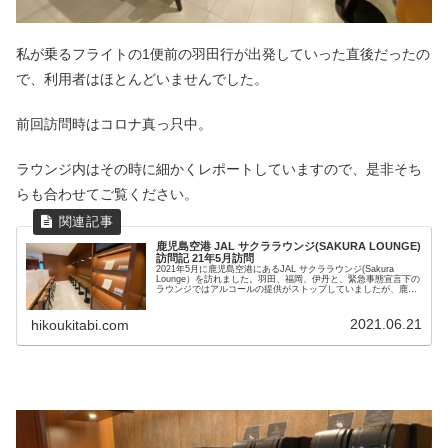
私が乗るフライトの1便前の羽田行が出発していった直後だったの
で、利用者はほとんどいませんでした。
前回訪問時はコロナ真っ只中。
ラウンジ内はその時に細かくレポートしていますので、是非そち
らも合わせてご覧ください。
鹿児島空港 JAL サクララウンジ(SAKURA LOUNGE)
訪問記 21年5月訪問
2021年5月に鹿児島空港にあるJAL サクララウンジ(Sakura
Lounge）を訪れました。羽田、福岡、伊丹と、緊急事態宣言下の
ラウンジではアルコールの提供がストップしていましたが、鹿児
島では4種類のビールを楽しめました。
2021.06.21
hikoukitabi.com