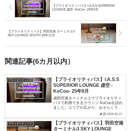
【プライオリティパス】I.A.S.S SUPERIOR
LOUNGE 虚空 -KoCoo- 25年9月
【プライオリティパス】羽田空港 ターミナル3
SKY LOUNGE SOUTH 25年11月
関連記事(6カ月以内）
【プライオリティパス】I.A.S.S
プライオリティパス
SUPERIOR LOUNGE 虚空 -
KoCoo- 25年9月
成田空港ターミナル２でプライオリティ
パスで利用できるラウンジ KoCooを訪れ
ました。エリアが広がり、おそらくラウ
ンジの完成形になったと思います。25年9
2026.02.27
月。
【プライオリティパス】羽田空港
プライオリティパス
ターミナル3 SKY LOUNGE