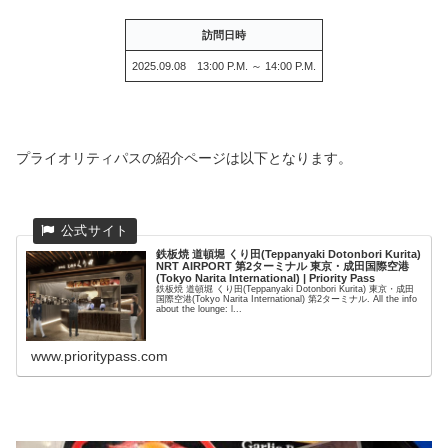
訪問日時
2025.09.08 13:00 P.M. ～ 14:00 P.M.
プライオリティパスの紹介ページは以下となります。
鉄板焼 道頓堀 くり田(Teppanyaki Dotonbori Kurita)
NRT AIRPORT 第2ターミナル 東京・成田国際空港
(Tokyo Narita International) | Priority Pass
鉄板焼 道頓堀 くり田(Teppanyaki Dotonbori Kurita) 東京・成田
国際空港(Tokyo Narita International) 第2ターミナル. All the info
about the lounge: l...
www.prioritypass.com