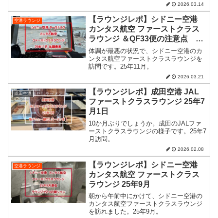
2026.03.14
【ラウンジレポ】シドニー空港
空港ラウンジ
カンタス航空 ファーストクラス
ラウンジ ＆QF33便の注意点 25
年11月
体調が最悪の状況で、シドニー空港のカ
ンタス航空ファーストクラスラウンジを
訪問です。25年11月。
2026.03.21
【ラウンジレポ】成田空港 JAL
成田空港
ファーストクラスラウンジ 25年7
月1日
10か月ぶりでしょうか。成田のJALファ
ーストクラスラウンジの様子です。25年7
月訪問。
2026.02.08
【ラウンジレポ】シドニー空港
空港ラウンジ
カンタス航空 ファーストクラス
ラウンジ 25年9月
朝から午前中にかけて、シドニー空港の
カンタス航空ファーストクラスラウンジ
を訪れました。25年9月。