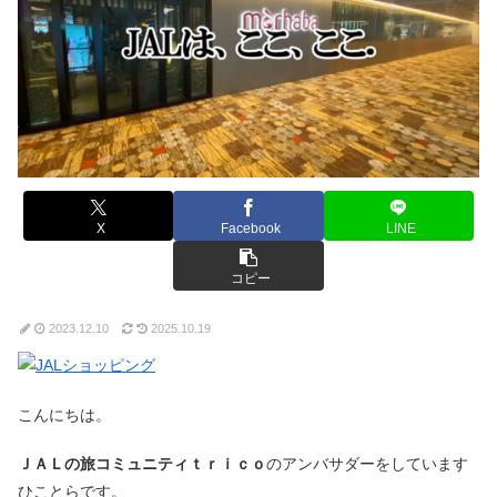
X
Facebook
LINE
コピー
2023.12.10
2025.10.19
こんにちは。
ＪＡＬの旅コミュニティｔｒｉｃｏ
のアンバサダーをしています
ひことらです。