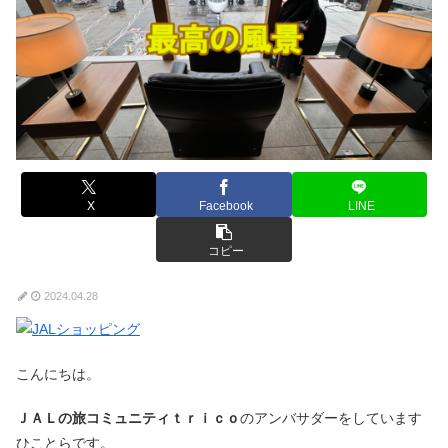
X
Facebook
LINE
コピー
2024.04.28
こんにちは。
ＪＡＬの旅コミュニティｔｒｉｃｏ
のアンバサダーをしています
ひことらです。