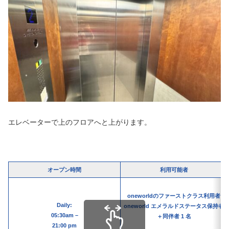
エレベーターで上のフロアへと上がります。
オープン時間
利用可能者
oneworldのファーストクラス利用者
Daily:
oneworld エメラルドステータス保持者
05:30am –
＋同伴者 1 名
21:00 pm