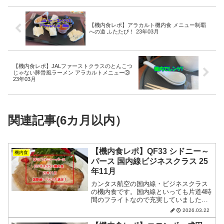
【機内食レポ】アラカルト機内食 メニュー制覇
への道 ふたたび！ 23年03月
【機内食レポ】JALファーストクラスのとんこつ
じゃない豚骨風ラーメン アラカルトメニュー③
23年03月
関連記事(6カ月以内）
【機内食レポ】QF33 シドニー～
機内食
パース 国内線ビジネスクラス 25
年11月
カンタス航空の国内線・ビジネスクラス
の機内食です。国内線といっても片道4時
間のフライトなので充実していました。
NOV2025
2026.03.22