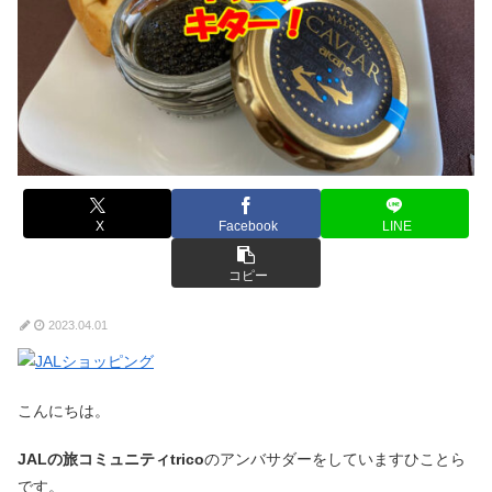
X
Facebook
LINE
コピー
2023.04.01
こんにちは。
JALの旅コミュニティtrico
のアンバサダーをしていますひことら
です。