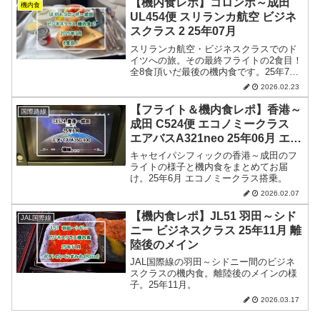
【機内食レポ】コロンボ～成田
機内食
UL454便 スリランカ航空 ビジネ
スクラス 2 25年07月
スリランカ航空・ビジネスクラスでのド
イツへの旅。その最終フライトの2食目！
全8食頂いだ最後の機内食です。25年7
月。
2026.02.23
【フライト＆機内食レポ】香港～
国際路線
成田 C524便 エコノミークラス
エアバスA321neo 25年06月 エア
バスA350-900
キャセイパシフィックの香港～成田のフ
ライトの様子と機内食をまとめてお届
け。25年6月 エコノミークラス搭乗。
2026.02.07
【機内食レポ】JL51 羽田～シド
JAL国際線
ニー ビジネスクラス 25年11月 離
陸後のメイン
JAL国際線の羽田～シドニー間のビジネ
スクラスの機内食。離陸後のメインの様
子。25年11月。
2026.03.17