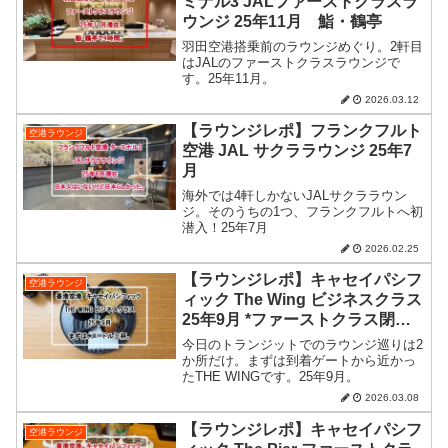
ミナル3 JALファーストクラスラ
ウンジ 25年11月 鮨・鶴亭
羽田空港搭乗前のラウンジめぐり。2軒目
はJALのファーストクラスラウンジで
す。25年11月。
2026.03.12
【ラウンジレポ】フランクフルト
空港ラウンジ
空港 JAL サクララウンジ 25年7
月
海外では4軒しかないJALサクララウン
ジ。そのうちの1つ、フランクフルトへ初
潜入！25年7月
2026.02.25
【ラウンジレポ】キャセイパシフ
空港ラウンジ
ィック The Wing ビジネスクラス
25年9月 *ファーストクラス閉鎖
中*
今日のトランジットでのラウンジ巡りは2
か所だけ。まずは到着ゲートから近かっ
たTHE WINGです。25年9月。
2026.03.08
【ラウンジレポ】キャセイパシフ
空港ラウンジ