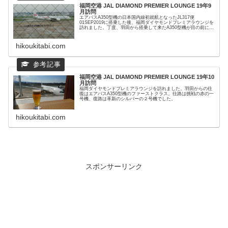
福岡空港 JAL DIAMOND PREMIER LOUNGE 19年9
月訪問
エアバスA350型機の日本国内線初就航となったJL317便
01SEP2019に搭乗した後、福岡ダイヤモンドプレミアラウンジを
訪れました。丁度、羽田から搭乗して来たA350型機が目の前に見
えていて、福岡から初フライトをする際のセレモニーが窓...
hikoukitabi.com
福岡空港 JAL DIAMOND PREMIER LOUNGE 19年10
月訪問
福岡ダイヤモンドプレミアラウンジを訪れました。羽田からの往
復はエアバスA350型機のファーストクラス。往路は挑戦の赤の一
号機、復路は革新のシルバーの２号機でした。
hikoukitabi.com
スポンサーリンク