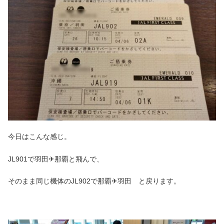
今日はこんな感じ。
JL901で羽田✈那覇と飛んで、
そのまま同じ機体のJL902で那覇✈羽田 と戻ります。