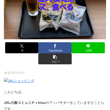
X
Facebook
LINE
コピー
2023.04.10
こんにちは。
JALの旅コミュニティtrico
のアンバサダーをしていますひことら
です。