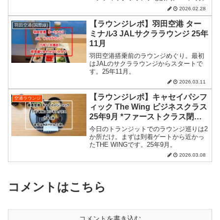
2026.02.28
【ラウンジレポ】羽田空港 ター
羽田空港(国際線)
ミナル3 JALサクララウンジ 25年
11月
羽田空港搭乗前のラウンジめぐり。最初
はJALのサクララウンジからスタートで
す。25年11月。
2026.03.11
【ラウンジレポ】キャセイパシフ
空港ラウンジ
ィック The Wing ビジネスクラス
25年9月 *ファーストクラス閉鎖
中*
今日のトランジットでのラウンジ巡りは2
か所だけ。まずは到着ゲートから近かっ
たTHE WINGです。25年9月。
2026.03.08
コメントはこちら
コメントを書き込む