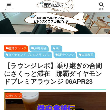
ビジネスクラスで旅にでよう！！
メニュー
検索
空港ラウンジ
沖縄 那覇
JAL
ダイヤモンド プレミアラウンジ
DPラウンジ
大東寿司
【ラウンジレポ】乗り継ぎの合間
にさくっと滞在 那覇ダイヤモン
ドプレミアラウンジ 06APR23
空港ラウンジ