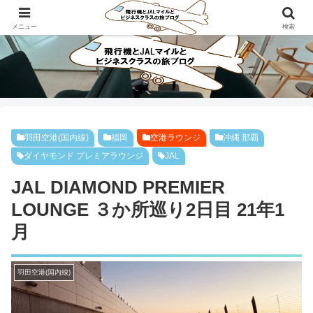
ビジネスクラスで旅にでよう！！
メニュー
検索
羽田空港(国内線)
福岡
空港ラウンジ
沖縄 那覇
ダイヤモンド プレミアラウンジ
JAL
JAL DIAMOND PREMIER
LOUNGE ３か所巡り2日目 21年1
月
羽田空港(国内線)