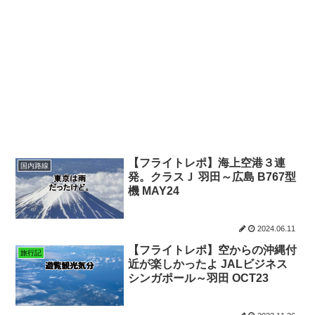
【フライトレポ】海上空港３連
国内路線
発。クラスＪ 羽田～広島 B767型
機 MAY24
2024.06.11
【フライトレポ】空からの沖縄付
旅行記
近が楽しかったよ JALビジネス
シンガポール～羽田 OCT23