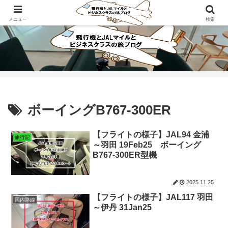
ビジネスクラスで旅にでよう！！
メニュー
検索
ボーイングB767-300ER
【フライトの様子】JAL94 金浦
旅行記
～羽田 19Feb25 ボーイング
B767-300ER型機
2025.11.25
【フライトの様子】JAL117 羽田
国内路線
～伊丹 31Jan25