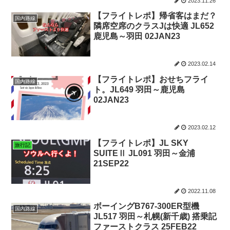
2023.11.26
【フライトレポ】帰省客はまだ？
国内路線
隣席空席のクラスJは快適 JL652
鹿児島～羽田 02JAN23
2023.02.14
【フライトレポ】おせちフライ
国内路線
ト。JL649 羽田～鹿児島
02JAN23
2023.02.12
【フライトレポ】JL SKY
旅行記
SUITEⅡ JL091 羽田～金浦
21SEP22
2022.11.08
ボーイングB767-300ER型機
国内路線
JL517 羽田～札幌(新千歳) 搭乗記
ファーストクラス 25FEB22